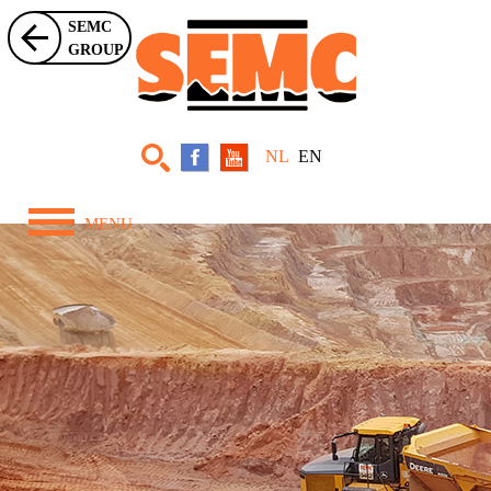
SEMC
GROUP
NL
EN
MENU
Home
Over ons
Zwaar Materieel
Projecten
Nieuws