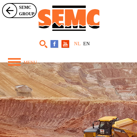
SEMC
GROUP
NL
EN
MENU
Home
Over ons
Zwaar Materieel
Projecten
Nieuws