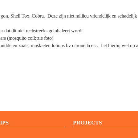
ygon, Shell Tox, Cobra. Deze zijn niet millieu vriendelijk en schadelij
 dat dit niet rechstreeks geinhaleert wordt
rs (mosquito coil; zie foto)
delen zoals; muskieten lotions bv citronella etc. Let hierbij wel op al
IPS
PROJECTS